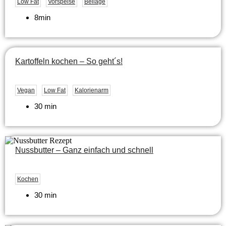
Low Fat
Vorspeise
Beilage
8min
Kartoffeln kochen – So geht´s!
Vegan
Low Fat
Kalorienarm
30 min
Nussbutter – Ganz einfach und schnell
Kochen
30 min