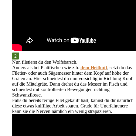
Nun
filetierst
du den Wolfsbarsch.
Anders als bei Plattfischen wie z.b.
dem Heilbutt
, setzt du das
Filetier- oder auch Sägemesser
hinter dem Kopf auf höhe der
Gräten
an. Hier schneidest du nun
vorsichtig in Richtung Kopf
auf die Mittelgräte
. Dann drehst du das Messer im Fisch und
schneidest mit kontrollierten Bewegungen
richtung
Schwanzflosse
.
Falls du bereits fertige Filet gekauft hast, kannst du dir natürlich
diese etwas knifflige Arbeit sparen. Grade für Unerfahrenere
kann sie die Nerven nämlich ein wenig strapazieren.