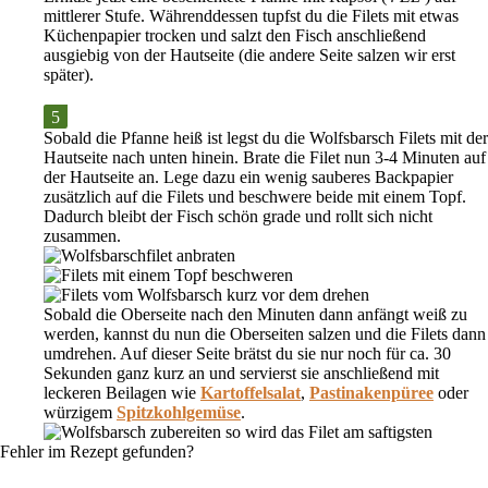
mittlerer Stufe
. Währenddessen tupfst du die Filets mit etwas
Küchenpapier trocken und salzt den Fisch anschließend
ausgiebig von der Hautseite (die andere Seite salzen wir erst
später).
Sobald die Pfanne heiß ist legst du die Wolfsbarsch Filets mit der
Hautseite nach unten
hinein. Brate die Filet nun
3-4 Minuten
auf
der
Hautseite
an. Lege dazu ein wenig sauberes Backpapier
zusätzlich auf die Filets und beschwere beide mit einem Topf.
Dadurch bleibt der Fisch
schön grade und rollt sich nicht
zusammen
.
Sobald die Oberseite nach den Minuten dann
anfängt weiß zu
werden
, kannst du nun die
Oberseiten salzen
und die Filets dann
umdrehen. Auf dieser Seite brätst du sie nur noch für
ca. 30
Sekunden
ganz kurz an und servierst sie anschließend mit
leckeren Beilagen wie
Kartoffelsalat
,
Pastinakenpüree
oder
würzigem
Spitzkohlgemüse
.
Fehler im Rezept gefunden?