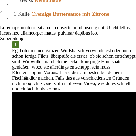
1 Klecks
Remoulade
1 Kelle
Cremige Buttersauce mit Zitrone
Lorem ipsum dolor sit amet, consectetur adipiscing elit. Ut elit tellus,
luctus nec ullamcorper mattis, pulvinar dapibus leo.
Zubereitung
Egal ob du einen ganzen Wolfsbarsch verwendetest oder auch
schon fertige Filets, überprüfe als erstes, ob sie schon
entschuppt
sind. Wir wollen nämlich die lecker knusprige Haut später
genießen, wozu sie allerdings entschuppt sein muss.
Kleiner Tipp im Voraus:
Lasse dies am besten bei deinem
Fischhändler machen. Falls das aus verschiedensten Gründen
nicht möglich ist, siehst du in diesem Video, wie du es schnell
und einfach hinbekommst.