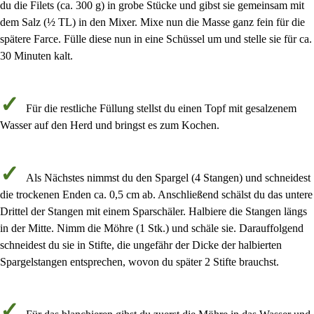
du die
Filets
(
ca. 300 g
)
in grobe Stücke
und gibst sie gemeinsam mit
dem
Salz
(
½ TL
) in den Mixer.
Mixe
nun die Masse
ganz fein
für die
spätere Farce. Fülle diese nun in eine Schüssel um und stelle sie für
ca.
30 Minuten kalt
.
Für die restliche Füllung stellst du einen Topf mit
gesalzenem
Wasser
auf den Herd und bringst es zum
Kochen
.
Als Nächstes nimmst du den
Spargel
(
4 Stangen
) und schneidest
die trockenen Enden
ca. 0,5 cm
ab. Anschließend
schälst du das untere
Drittel
der Stangen mit einem Sparschäler. Halbiere die Stangen
längs
in der Mitte
. Nimm die
Möhre
(
1 Stk.
) und schäle sie. Darauffolgend
schneidest du sie in
Stifte
, die
ungefähr der Dicke der halbierten
Spargelstangen
entsprechen, wovon du später 2 Stifte brauchst.