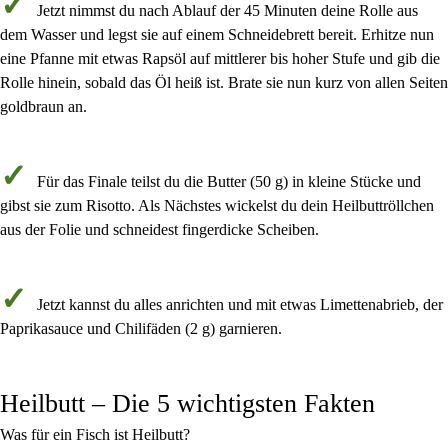
Jetzt nimmst du
nach Ablauf der 45 Minuten
deine Rolle aus
dem Wasser und legst sie auf einem Schneidebrett bereit. Erhitze nun
eine Pfanne mit
etwas Rapsöl
auf
mittlerer bis hoher Stufe
und gib die
Rolle hinein, sobald das Öl heiß ist. Brate sie nun
kurz von allen Seiten
goldbraun an.
Für das Finale teilst du die
Butter
(
50 g
) in kleine Stücke und
gibst sie
zum Risotto
. Als Nächstes wickelst du dein Heilbuttröllchen
aus der Folie und schneidest fingerdicke Scheiben.
Jetzt kannst du alles anrichten und mit etwas
Limettenabrieb
, der
Paprikasauce
und
Chilifäden
(
2 g
) garnieren.
Heilbutt – Die 5 wichtigsten Fakten
Was für ein Fisch ist Heilbutt?