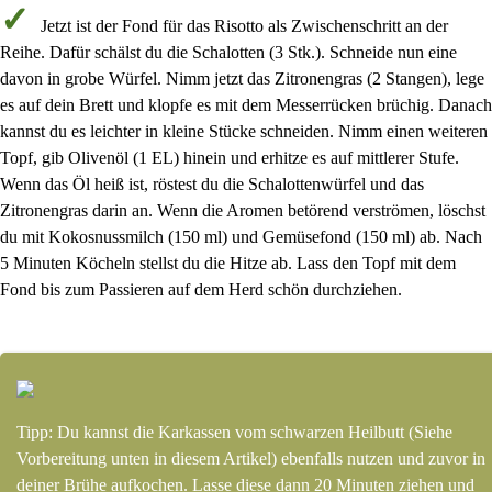
Jetzt ist der Fond für das Risotto als Zwischenschritt an der
Reihe. Dafür schälst du die
Schalotten
(
3 Stk.
). Schneide nun eine
davon
in
grobe Würfel
. Nimm jetzt das
Zitronengras
(
2 Stangen
), lege
es auf dein Brett und
klopfe es mit dem Messerrücken brüchig
. Danach
kannst du es leichter in
kleine Stücke
schneiden. Nimm einen weiteren
Topf, gib
Olivenöl
(
1 EL
) hinein und erhitze es auf
mittlerer Stufe
.
Wenn das Öl heiß ist, röstest du die
Schalottenwürfel und das
Zitronengras
darin an. Wenn die Aromen betörend verströmen, löschst
du mit
Kokosnussmilch
(
150 ml
) und
Gemüsefond
(
150 ml
) ab. Nach
5 Minuten Köcheln
stellst du die
Hitze ab
. Lass den Topf mit dem
Fond bis zum Passieren auf dem Herd schön
durchziehen
.
Tipp: Du kannst die Karkassen vom schwarzen Heilbutt (Siehe
Vorbereitung unten in diesem Artikel) ebenfalls nutzen und zuvor in
deiner Brühe aufkochen. Lasse diese dann 20 Minuten ziehen und