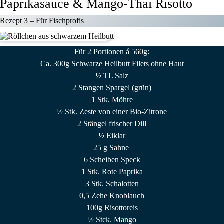
Paprikasauce & Mango-Thai Risotto
Rezept 3 –
Für Fischprofis
Für 2 Portionen á 560g
:
Ca. 300g Schwarze Heilbutt Filets ohne Haut
½ TL Salz
2 Stangen Spargel (grün)
1 Stk. Möhre
½ Stk. Zeste von einer Bio-Zitrone
2 Stängel frischer Dill
½ Eiklar
25 g Sahne
6 Scheiben Speck
1 Stk. Rote Paprika
3 Stk. Schalotten
0,5 Zehe Knoblauch
100g Risottoreis
½ Stck. Mango