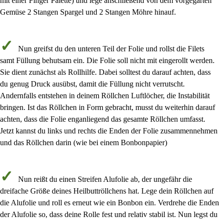
mit einer Finger Palette) und lege anschließend von dem vorgegarten
Gemüse
2 Stangen Spargel und 2 Stangen Möhre
hinauf.
Nun greifst du den unteren Teil der Folie und
rollst die Filets
samt Füllung behutsam ein
.
Die Folie soll nicht mit eingerollt werden.
Sie dient zunächst als
Rollhilfe
. Dabei solltest du darauf achten, dass
du genug
Druck
ausübst, damit die Füllung nicht verrutscht.
Andernfalls entstehen in deinem Röllchen Luftlöcher, die Instabilität
bringen. Ist das Röllchen in Form gebracht, musst du weiterhin darauf
achten, dass die Folie enganliegend das gesamte Röllchen umfasst.
Jetzt kannst du links und rechts die Enden der Folie zusammennehmen
und das Röllchen darin (wie bei einem
Bonbonpapier
)
Nun reißt du
einen Streifen Alufolie
ab, der ungefähr die
dreifache Größe deines Heilbuttröllchens
hat. Lege dein Röllchen auf
die Alufolie und roll es erneut
wie ein Bonbon
ein. Verdrehe die Enden
der Alufolie so, dass deine Rolle
fest und relativ stabil
ist. Nun legst du