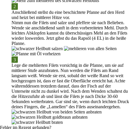
Anschließend stellst du eine beschichtete Pfanne auf den Herd
und heizt bei
mittlerer Hitze
vor.
Nimm nun die Filets und
salze und pfeffere
sie nach Belieben.
Wende sie anschließend sanft in dem vorbereiteten Mehl. Durch
leichtes Abklopfen kannst du überschüssiges Mehl an den Filets
wieder loswerden. Jetzt gibst du das
Rapsöl
(
4 EL
) in die heiße
Pfanne.
Lege die
mehlierten Filets
vorsichtig in die Pfanne, um sie auf
mittlerer Stufe
anzubraten.
Nun werden die Filets am Rand
langsam weiß. Wende sie erst, sobald der weiße Rand so
weit
hochgezogen
ist, dass er fast die Oberfläche erreicht hat. Achte
währenddessen trotzdem darauf, dass der Fisch
auf der
Unterseite nicht zu dunkel
wird.
Nach dem Wenden schaltest du
die Hitzezufuhr ab und lässt die Filets
je nach Dicke 30-60
Sekunden
weiterbraten. Gar sind sie, wenn durch leichten Druck
deines Fingers, die „Lamellen“ des Filets auseinandergehen.
Fehler im Rezept gefunden?