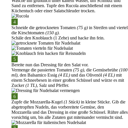
Wasche ihn gründlich unter
kaltem Wasser
, um Schmutz und
Sand zu entfernen. Tupfe den Rucola anschließend mit einem
Küchentuch
oder einer
Salatschleuder
trocken.
Schneide die
getrockneten Tomaten
(75 g)
in Streifen und viertel
die
Kirschtomaten
(150 g).
Schäle den
Knoblauch
(1 Zehe) und hacke ihn fein.
Bereite nun das
Dressing
für den Salat vor.
Vermenge die
passierten Tomaten
(75 g)
, die
Gemüsebrühe
(100
ml)
, den
Balsamico Essig
(4 EL)
und das
Olivenöl
(4 EL)
mit
einem
Schneebesen
in einer
großen Schüssel
und würze es mit
Zucker
(1 TL)
,
Salz
und
Pfeffer
.
Zupfe die
Mozzarella-Kugel
(1 Stück)
in kleine Stücke. Gib die
abgetropften Nudeln
, das
vorbereitete Gemüse
, den
Mozzarella
und das
Dressing
in eine große Schüssel. Rühre alles
vorsichtig um, bis alle Zutaten gut miteinander vermischt sind.