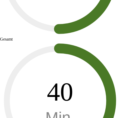
Gesamt
40
Min.