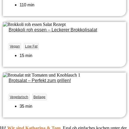
110 min
Brokkoli roh essen – Leckerer Brokkolisalat
Vegan
Low Fat
15 min
Brotsalat – Perfekt zum grillen!
Vegetarisch
Beilage
35 min
Hi!
Wir sind Katharina & Tom
.
Egal ob einfaches kochen unter der